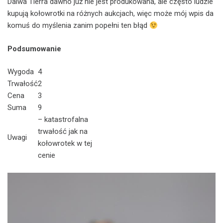
Daiwa Tierra dawno już nie jest produkowana, ale często ludzie
kupują kołowrotki na różnych aukcjach, więc może mój wpis da
komuś do myślenia zanim popełni ten błąd
Podsumowanie
Wygoda
4
Trwałość
2
Cena
3
Suma
9
– katastrofalna
trwałość jak na
Uwagi
kołowrotek w tej
cenie