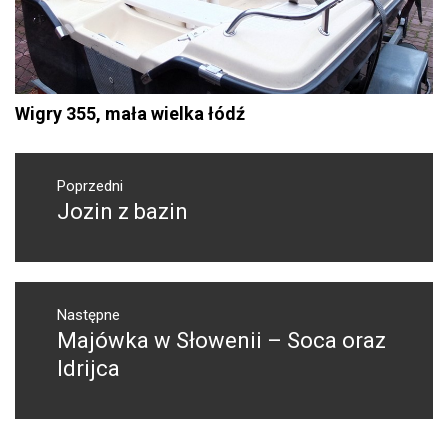
Wigry 355, mała wielka łódź
Nawigacja
wpisu
Poprzedni
Jozin z bazin
Poprzedni
wpis:
Następne
Majówka w Słowenii – Soca oraz
Następny
post:
Idrijca