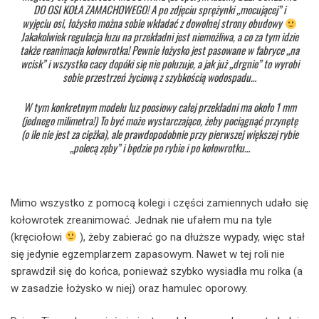
DO OSI KOŁA ZAMACHOWEGO! A po zdjęciu sprężynki „mocującej” i
wyjęciu osi, łożysko można sobie wkładać z dowolnej strony obudowy
Jakakolwiek regulacja luzu na przekładni jest niemożliwa, a co za tym idzie
także reanimacja kołowrotka! Pewnie łożysko jest pasowane w fabryce „na
wcisk” i wszystko cacy dopóki się nie poluzuje, a jak już „drgnie” to wyrobi
sobie przestrzeń życiową z szybkością wodospadu…
W tym konkretnym modelu luz poosiowy całej przekładni ma około 1 mm
(jednego milimetra!) To być może wystarczająco, żeby pociągnąć przynętę
(o ile nie jest za ciężka), ale prawdopodobnie przy pierwszej większej rybie
„polecą zęby” i będzie po rybie i po kołowrotku…
Mimo wszystko z pomocą kolegi i części zamiennych udało się
kołowrotek zreanimować. Jednak nie ufałem mu na tyle
(kręciołowi
), żeby zabierać go na dłuższe wypady, więc stał
się jedynie egzemplarzem zapasowym. Nawet w tej roli nie
sprawdził się do końca, ponieważ szybko wysiadła mu rolka (a
w zasadzie łożysko w niej) oraz hamulec oporowy.