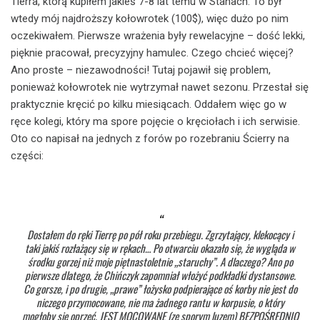
Tierra, którą kupiłem jakieś 7-8 lat temu w Stanach. To był
wtedy mój najdroższy kołowrotek (100$), więc dużo po nim
oczekiwałem. Pierwsze wrażenia były rewelacyjne – dość lekki,
pięknie pracował, precyzyjny hamulec. Czego chcieć więcej?
Ano proste – niezawodności! Tutaj pojawił się problem
,
ponieważ kołowrotek nie wytrzymał nawet sezonu. Przestał się
praktycznie kręcić po kilku miesiącach. Oddałem więc go w
ręce kolegi, który ma spore pojęcie o kręciołach i ich serwisie.
Oto co napisał na jednych z forów po rozebraniu Ścierry na
części:
Dostałem do ręki Tierrę po pół roku przebiegu. Zgrzytający, klekocący i
taki jakiś rozłażący się w rękach… Po otwarciu okazało się, że wygląda w
środku gorzej niż moje piętnastoletnie „staruchy”. A dlaczego? Ano po
pierwsze dlatego, że Chińczyk zapomniał włożyć podkładki dystansowe.
Co gorsze, i po drugie, „prawe” łożysko podpierające oś korby nie jest do
niczego przymocowane, nie ma żadnego rantu w korpusie, o który
mogłoby się oprzeć. JEST MOCOWANE (ze sporym luzem) BEZPOŚREDNIO