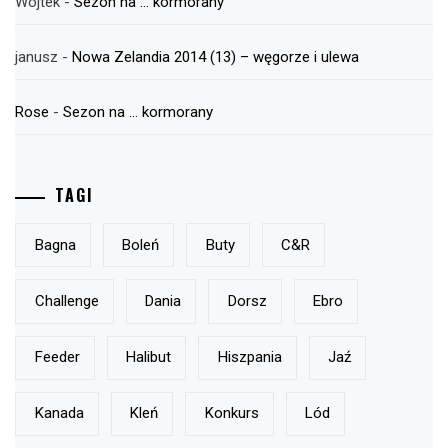
Wojtek
-
Sezon na … kormorany
janusz
-
Nowa Zelandia 2014 (13) – węgorze i ulewa
Rose
-
Sezon na … kormorany
TAGI
Bagna
Boleń
Buty
C&r
Challenge
Dania
Dorsz
Ebro
Feeder
Halibut
Hiszpania
Jaź
Kanada
Kleń
Konkurs
Lód