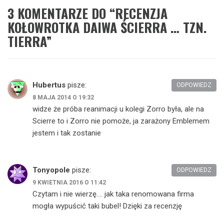
3 KOMENTARZE DO “
RECENZJA
KOŁOWROTKA DAIWA ŚCIERRA … TZN.
TIERRA
”
Hubertus
pisze:
ODPOWIEDZ
8 MAJA 2014 O 19:32
widze że próba reanimacji u kolegi Zorro była, ale na
Scierre to i Zorro nie pomoże, ja zarażony Emblemem
jestem i tak zostanie
Tonyopole
pisze:
ODPOWIEDZ
9 KWIETNIA 2016 O 11:42
Czytam i nie wierzę…. jak taka renomowana firma
mogła wypuścić taki bubel! Dzięki za recenzję