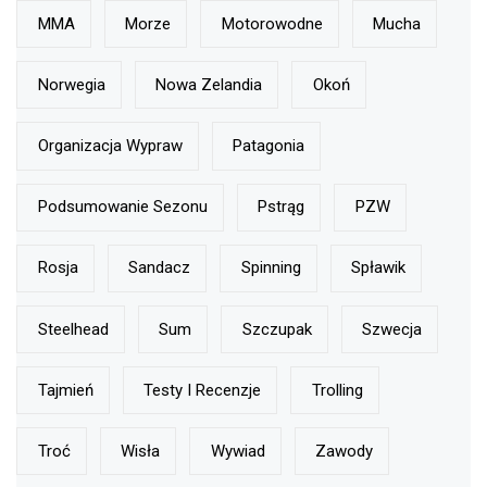
MMA
Morze
Motorowodne
Mucha
Norwegia
Nowa Zelandia
Okoń
Organizacja Wypraw
Patagonia
Podsumowanie Sezonu
Pstrąg
PZW
Rosja
Sandacz
Spinning
Spławik
Steelhead
Sum
Szczupak
Szwecja
Tajmień
Testy I Recenzje
Trolling
Troć
Wisła
Wywiad
Zawody