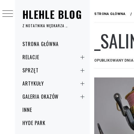
Przejdź
HLEHLE BLOG
do
STRONA GŁÓWNA
treści
Z NOTATNIKA WĘDKARZA …
_SAL
Menu
STRONA GŁÓWNA
główne
RELACJE
OPUBLIKOWANY DNI
SPRZĘT
ARTYKUŁY
GALERIA OKAZÓW
INNE
HYDE PARK