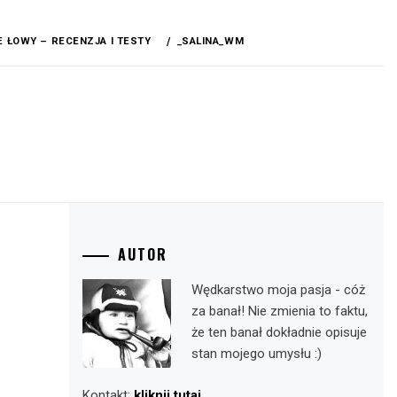
 ŁOWY – RECENZJA I TESTY
_SALINA_WM
AUTOR
Wędkarstwo moja pasja - cóż
za banał! Nie zmienia to faktu,
że ten banał dokładnie opisuje
stan mojego umysłu :)
Kontakt:
kliknij tutaj