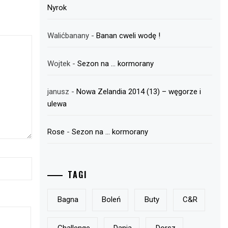
Nyrok
Walićbanany
-
Banan cweli wodę !
Wojtek
-
Sezon na … kormorany
janusz
-
Nowa Zelandia 2014 (13) – węgorze i
ulewa
Rose
-
Sezon na … kormorany
TAGI
Bagna
Boleń
Buty
C&r