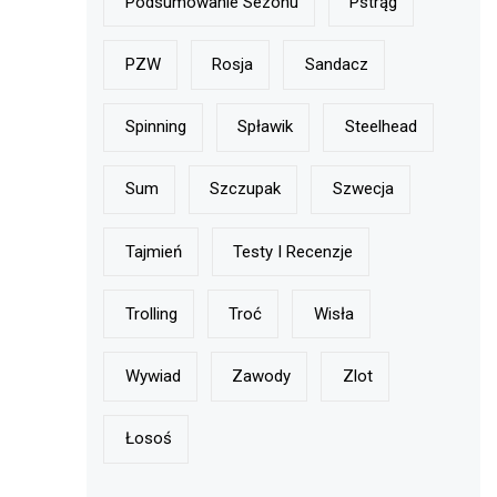
Podsumowanie Sezonu
Pstrąg
PZW
Rosja
Sandacz
Spinning
Spławik
Steelhead
Sum
Szczupak
Szwecja
Tajmień
Testy I Recenzje
Trolling
Troć
Wisła
Wywiad
Zawody
Zlot
Łosoś