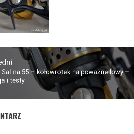
edni
Salina 55 – kołowrotek na poważne łowy –
edni
a i testy
ENTARZ