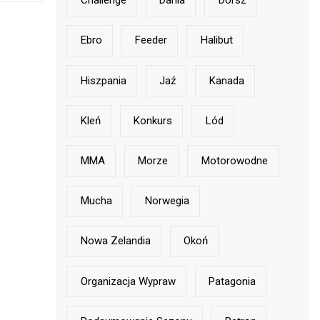
Challenge
Dania
Dorsz
Ebro
Feeder
Halibut
Hiszpania
Jaź
Kanada
Kleń
Konkurs
Lód
MMA
Morze
Motorowodne
Mucha
Norwegia
Nowa Zelandia
Okoń
Organizacja Wypraw
Patagonia