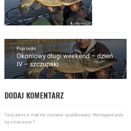
Nawigacja
wpisu
Poprzedni
Okoniowy długi weekend – dzień
Poprzedni
wpis:
IV – szczupaki
DODAJ KOMENTARZ
Twój adres e-mail nie zostanie opublikowany.
Wymagane pola
są oznaczone
*