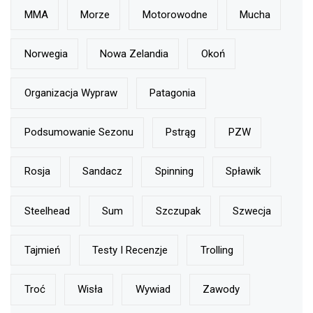
MMA
Morze
Motorowodne
Mucha
Norwegia
Nowa Zelandia
Okoń
Organizacja Wypraw
Patagonia
Podsumowanie Sezonu
Pstrąg
PZW
Rosja
Sandacz
Spinning
Spławik
Steelhead
Sum
Szczupak
Szwecja
Tajmień
Testy I Recenzje
Trolling
Troć
Wisła
Wywiad
Zawody