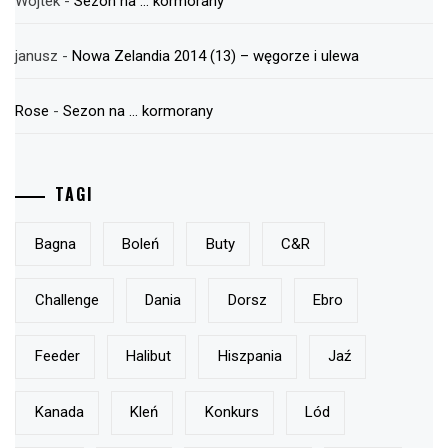
Wojtek
-
Sezon na … kormorany
janusz
-
Nowa Zelandia 2014 (13) – węgorze i ulewa
Rose
-
Sezon na … kormorany
TAGI
Bagna
Boleń
Buty
C&r
Challenge
Dania
Dorsz
Ebro
Feeder
Halibut
Hiszpania
Jaź
Kanada
Kleń
Konkurs
Lód