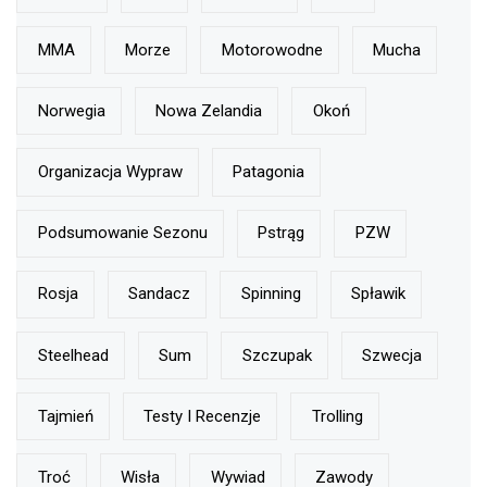
MMA
Morze
Motorowodne
Mucha
Norwegia
Nowa Zelandia
Okoń
Organizacja Wypraw
Patagonia
Podsumowanie Sezonu
Pstrąg
PZW
Rosja
Sandacz
Spinning
Spławik
Steelhead
Sum
Szczupak
Szwecja
Tajmień
Testy I Recenzje
Trolling
Troć
Wisła
Wywiad
Zawody