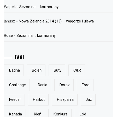
Wojtek
-
Sezon na … kormorany
janusz
-
Nowa Zelandia 2014 (13) – węgorze i ulewa
Rose
-
Sezon na … kormorany
TAGI
Bagna
Boleń
Buty
C&r
Challenge
Dania
Dorsz
Ebro
Feeder
Halibut
Hiszpania
Jaź
Kanada
Kleń
Konkurs
Lód