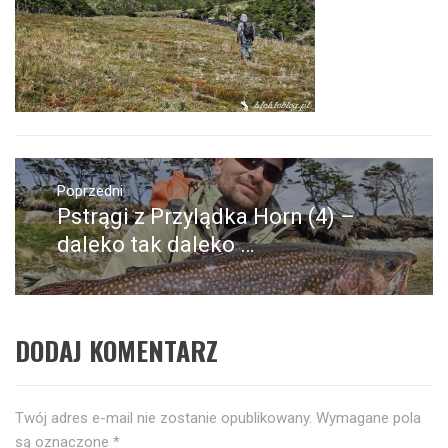
Nawigacja
wpisu
Poprzedni
Pstrągi z Przylądka Horn (4) –
Poprzedni
wpis:
daleko tak daleko …
DODAJ KOMENTARZ
Twój adres e-mail nie zostanie opublikowany.
Wymagane pola
są oznaczone
*