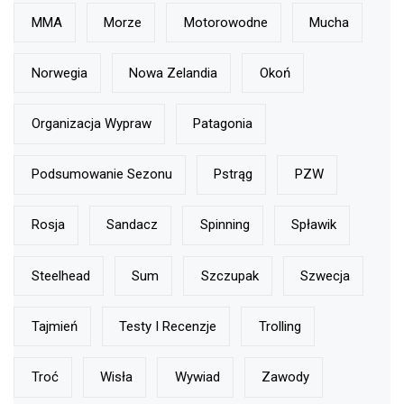
MMA
Morze
Motorowodne
Mucha
Norwegia
Nowa Zelandia
Okoń
Organizacja Wypraw
Patagonia
Podsumowanie Sezonu
Pstrąg
PZW
Rosja
Sandacz
Spinning
Spławik
Steelhead
Sum
Szczupak
Szwecja
Tajmień
Testy I Recenzje
Trolling
Troć
Wisła
Wywiad
Zawody