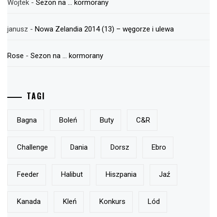
Wojtek
-
Sezon na … kormorany
janusz
-
Nowa Zelandia 2014 (13) – węgorze i ulewa
Rose
-
Sezon na … kormorany
TAGI
Bagna
Boleń
Buty
C&r
Challenge
Dania
Dorsz
Ebro
Feeder
Halibut
Hiszpania
Jaź
Kanada
Kleń
Konkurs
Lód