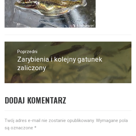
Nawigacja
wpisu
Poprzedni
Zarybienia i kolejny gatunek
Poprzedni
wpis:
zaliczony
DODAJ KOMENTARZ
Twój adres e-mail nie zostanie opublikowany.
Wymagane pola
są oznaczone
*