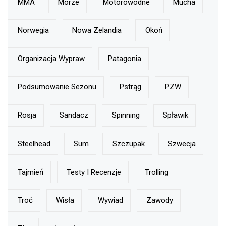
MMA
Morze
Motorowodne
Mucha
Norwegia
Nowa Zelandia
Okoń
Organizacja Wypraw
Patagonia
Podsumowanie Sezonu
Pstrąg
PZW
Rosja
Sandacz
Spinning
Spławik
Steelhead
Sum
Szczupak
Szwecja
Tajmień
Testy I Recenzje
Trolling
Troć
Wisła
Wywiad
Zawody