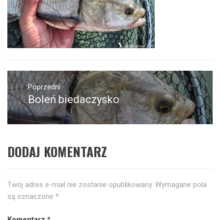
Nawigacja
wpisu
Poprzedni
Boleń biedaczysko
Poprzedni
wpis:
DODAJ KOMENTARZ
Twój adres e-mail nie zostanie opublikowany.
Wymagane pola
są oznaczone
*
Komentarz
*