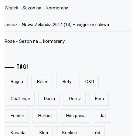
Wojtek
-
Sezon na … kormorany
janusz
-
Nowa Zelandia 2014 (13) – węgorze i ulewa
Rose
-
Sezon na … kormorany
TAGI
Bagna
Boleń
Buty
C&r
Challenge
Dania
Dorsz
Ebro
Feeder
Halibut
Hiszpania
Jaź
Kanada
Kleń
Konkurs
Lód