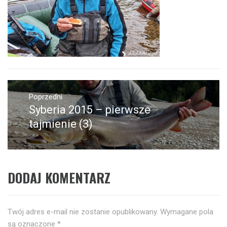
Nawigacja
wpisu
Poprzedni
Syberia 2015 – pierwsze
Poprzedni
wpis:
tajmienie (3)
DODAJ KOMENTARZ
Twój adres e-mail nie zostanie opublikowany.
Wymagane pola
są oznaczone
*