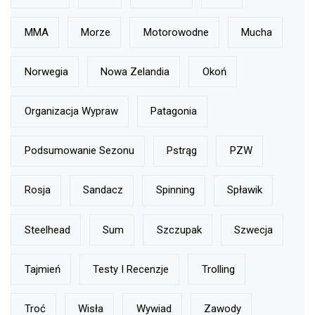
MMA
Morze
Motorowodne
Mucha
Norwegia
Nowa Zelandia
Okoń
Organizacja Wypraw
Patagonia
Podsumowanie Sezonu
Pstrąg
PZW
Rosja
Sandacz
Spinning
Spławik
Steelhead
Sum
Szczupak
Szwecja
Tajmień
Testy I Recenzje
Trolling
Troć
Wisła
Wywiad
Zawody