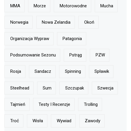
MMA
Morze
Motorowodne
Mucha
Norwegia
Nowa Zelandia
Okoń
Organizacja Wypraw
Patagonia
Podsumowanie Sezonu
Pstrąg
PZW
Rosja
Sandacz
Spinning
Spławik
Steelhead
Sum
Szczupak
Szwecja
Tajmień
Testy I Recenzje
Trolling
Troć
Wisła
Wywiad
Zawody