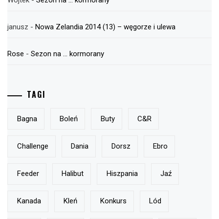
janusz
-
Nowa Zelandia 2014 (13) – węgorze i ulewa
Rose
-
Sezon na … kormorany
TAGI
Bagna
Boleń
Buty
C&r
Challenge
Dania
Dorsz
Ebro
Feeder
Halibut
Hiszpania
Jaź
Kanada
Kleń
Konkurs
Lód