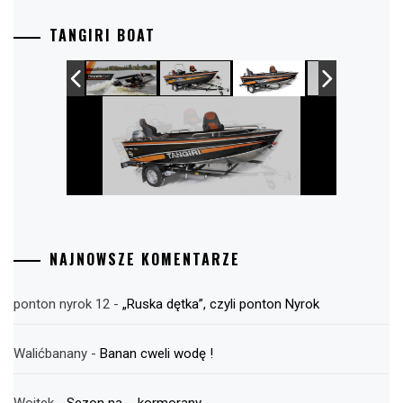
TANGIRI BOAT
NAJNOWSZE KOMENTARZE
ponton nyrok 12
-
„Ruska dętka”, czyli ponton Nyrok
Walićbanany
-
Banan cweli wodę !
Wojtek
-
Sezon na … kormorany