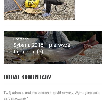
Nawigacja
wpisu
Poprzedni
Syberia 2015 – pierwsze
Poprzedni
wpis:
tajmienie (3)
DODAJ KOMENTARZ
Twój adres e-mail nie zostanie opublikowany.
Wymagane pola
są oznaczone
*