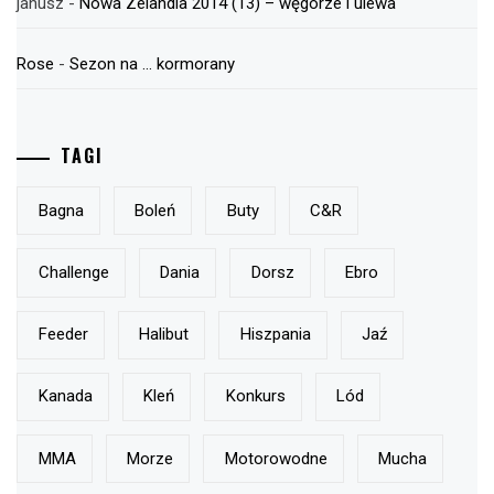
janusz
-
Nowa Zelandia 2014 (13) – węgorze i ulewa
Rose
-
Sezon na … kormorany
TAGI
Bagna
Boleń
Buty
C&r
Challenge
Dania
Dorsz
Ebro
Feeder
Halibut
Hiszpania
Jaź
Kanada
Kleń
Konkurs
Lód
MMA
Morze
Motorowodne
Mucha