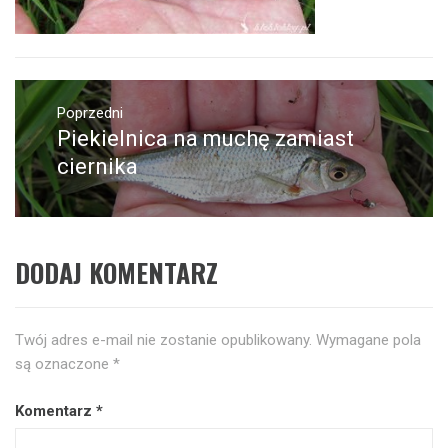
Nawigacja
wpisu
Poprzedni
Piekielnica na muchę zamiast
Poprzedni
wpis:
ciernika
DODAJ KOMENTARZ
Twój adres e-mail nie zostanie opublikowany.
Wymagane pola
są oznaczone
*
Komentarz
*