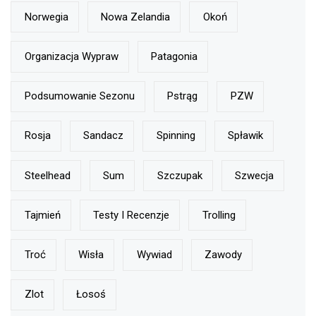
Norwegia
Nowa Zelandia
Okoń
Organizacja Wypraw
Patagonia
Podsumowanie Sezonu
Pstrąg
PZW
Rosja
Sandacz
Spinning
Spławik
Steelhead
Sum
Szczupak
Szwecja
Tajmień
Testy I Recenzje
Trolling
Troć
Wisła
Wywiad
Zawody
Zlot
Łosoś