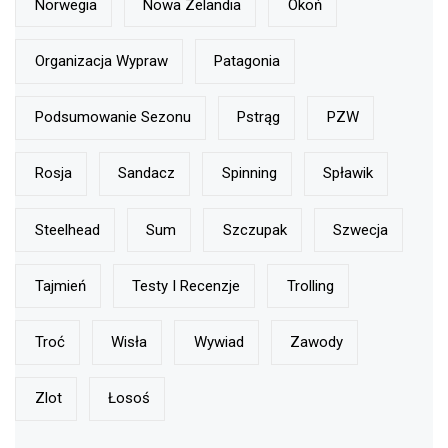
Norwegia
Nowa Zelandia
Okoń
Organizacja Wypraw
Patagonia
Podsumowanie Sezonu
Pstrąg
PZW
Rosja
Sandacz
Spinning
Spławik
Steelhead
Sum
Szczupak
Szwecja
Tajmień
Testy I Recenzje
Trolling
Troć
Wisła
Wywiad
Zawody
Zlot
Łosoś