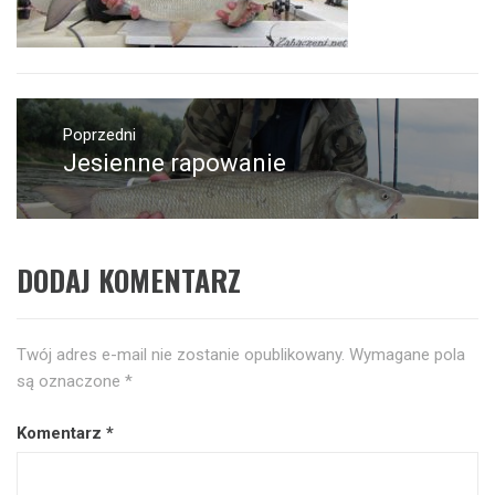
Nawigacja
wpisu
Poprzedni
Jesienne rapowanie
Poprzedni
wpis:
DODAJ KOMENTARZ
Twój adres e-mail nie zostanie opublikowany.
Wymagane pola
są oznaczone
*
Komentarz
*