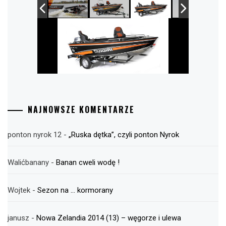
NAJNOWSZE KOMENTARZE
ponton nyrok 12
-
„Ruska dętka”, czyli ponton Nyrok
Walićbanany
-
Banan cweli wodę !
Wojtek
-
Sezon na … kormorany
janusz
-
Nowa Zelandia 2014 (13) – węgorze i ulewa