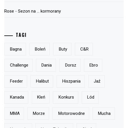
Rose
-
Sezon na … kormorany
TAGI
Bagna
Boleń
Buty
C&r
Challenge
Dania
Dorsz
Ebro
Feeder
Halibut
Hiszpania
Jaź
Kanada
Kleń
Konkurs
Lód
MMA
Morze
Motorowodne
Mucha