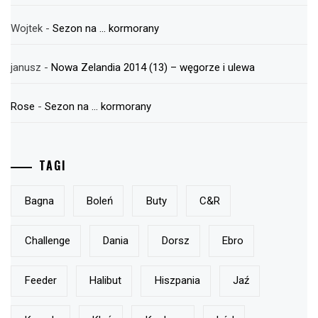
Wojtek
-
Sezon na … kormorany
janusz
-
Nowa Zelandia 2014 (13) – węgorze i ulewa
Rose
-
Sezon na … kormorany
TAGI
Bagna
Boleń
Buty
C&r
Challenge
Dania
Dorsz
Ebro
Feeder
Halibut
Hiszpania
Jaź