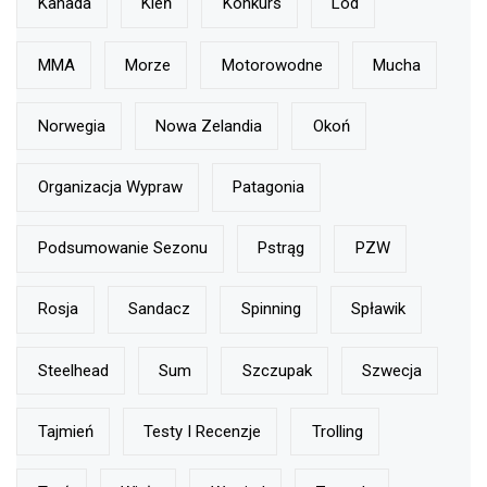
Kanada
Kleń
Konkurs
Lód
MMA
Morze
Motorowodne
Mucha
Norwegia
Nowa Zelandia
Okoń
Organizacja Wypraw
Patagonia
Podsumowanie Sezonu
Pstrąg
PZW
Rosja
Sandacz
Spinning
Spławik
Steelhead
Sum
Szczupak
Szwecja
Tajmień
Testy I Recenzje
Trolling