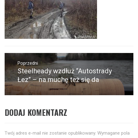
Nawigacja
wpisu
Poprzedni
Steelheady wzdłuż “Autostrady
Poprzedni
wpis:
Łez” – na muchę też się da
DODAJ KOMENTARZ
Twój adres e-mail nie zostanie opublikowany.
Wymagane pola