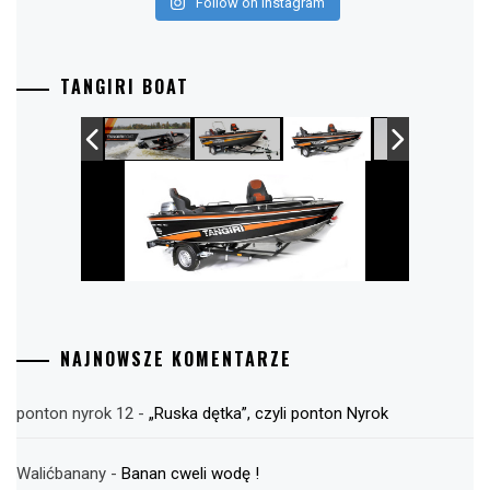
Follow on Instagram
TANGIRI BOAT
NAJNOWSZE KOMENTARZE
ponton nyrok 12
-
„Ruska dętka”, czyli ponton Nyrok
Walićbanany
-
Banan cweli wodę !