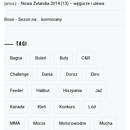
janusz
-
Nowa Zelandia 2014 (13) – węgorze i ulewa
Rose
-
Sezon na … kormorany
TAGI
Bagna
Boleń
Buty
C&r
Challenge
Dania
Dorsz
Ebro
Feeder
Halibut
Hiszpania
Jaź
Kanada
Kleń
Konkurs
Lód
MMA
Morze
Motorowodne
Mucha