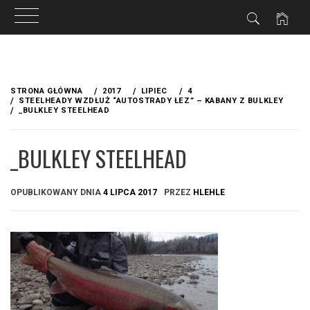
Przejdź
do
STRONA GŁÓWNA
2017
LIPIEC
4
treści
STEELHEADY WZDŁUŻ “AUTOSTRADY ŁEZ” – KABANY Z BULKLEY
_BULKLEY STEELHEAD
_BULKLEY STEELHEAD
OPUBLIKOWANY DNIA
4 LIPCA 2017
PRZEZ
HLEHLE