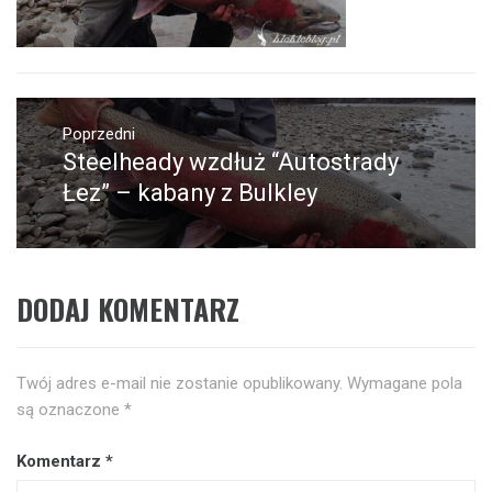
Nawigacja
wpisu
Poprzedni
Steelheady wzdłuż “Autostrady
Poprzedni
wpis:
Łez” – kabany z Bulkley
DODAJ KOMENTARZ
Twój adres e-mail nie zostanie opublikowany.
Wymagane pola
są oznaczone
*
Komentarz
*