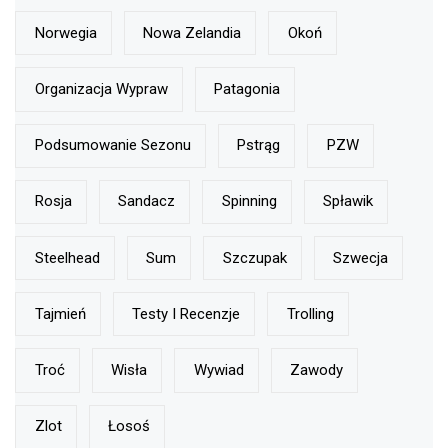
Norwegia
Nowa Zelandia
Okoń
Organizacja Wypraw
Patagonia
Podsumowanie Sezonu
Pstrąg
PZW
Rosja
Sandacz
Spinning
Spławik
Steelhead
Sum
Szczupak
Szwecja
Tajmień
Testy I Recenzje
Trolling
Troć
Wisła
Wywiad
Zawody
Zlot
Łosoś