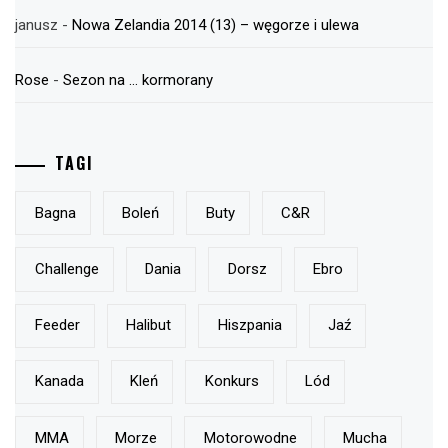
janusz
-
Nowa Zelandia 2014 (13) – węgorze i ulewa
Rose
-
Sezon na … kormorany
TAGI
Bagna
Boleń
Buty
C&r
Challenge
Dania
Dorsz
Ebro
Feeder
Halibut
Hiszpania
Jaź
Kanada
Kleń
Konkurs
Lód
MMA
Morze
Motorowodne
Mucha