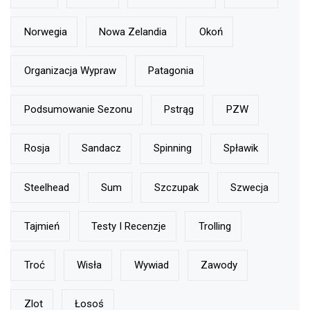
Norwegia
Nowa Zelandia
Okoń
Organizacja Wypraw
Patagonia
Podsumowanie Sezonu
Pstrąg
PZW
Rosja
Sandacz
Spinning
Spławik
Steelhead
Sum
Szczupak
Szwecja
Tajmień
Testy I Recenzje
Trolling
Troć
Wisła
Wywiad
Zawody
Zlot
Łosoś