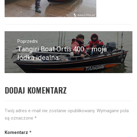
Nawigacja
wpisu
Poprzedni
Tangiri Boat Ortis 400 – moja
Poprzedni
wpis:
łódka idealna
DODAJ KOMENTARZ
Twój adres e-mail nie zostanie opublikowany.
Wymagane pola
są oznaczone
*
Komentarz
*