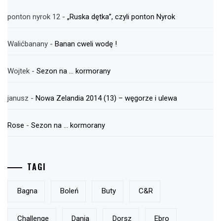
ponton nyrok 12
-
„Ruska dętka”, czyli ponton Nyrok
Walićbanany
-
Banan cweli wodę !
Wojtek
-
Sezon na … kormorany
janusz
-
Nowa Zelandia 2014 (13) – węgorze i ulewa
Rose
-
Sezon na … kormorany
TAGI
Bagna
Boleń
Buty
C&r
Challenge
Dania
Dorsz
Ebro