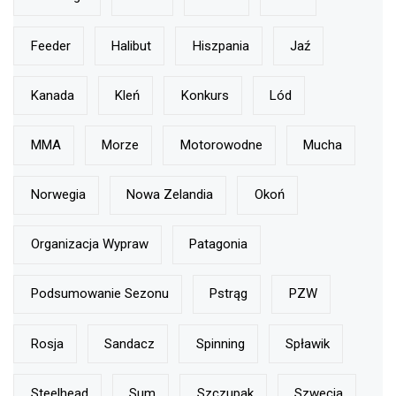
Feeder
Halibut
Hiszpania
Jaź
Kanada
Kleń
Konkurs
Lód
MMA
Morze
Motorowodne
Mucha
Norwegia
Nowa Zelandia
Okoń
Organizacja Wypraw
Patagonia
Podsumowanie Sezonu
Pstrąg
PZW
Rosja
Sandacz
Spinning
Spławik
Steelhead
Sum
Szczupak
Szwecja