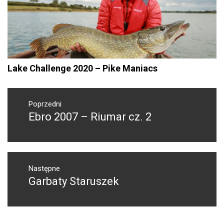
Lake Challenge 2020 – Pike Maniacs
Nawigacja
wpisu
Poprzedni
Ebro 2007 – Riumar cz. 2
Poprzedni
wpis:
Następne
Garbaty Staruszek
Następny
post: