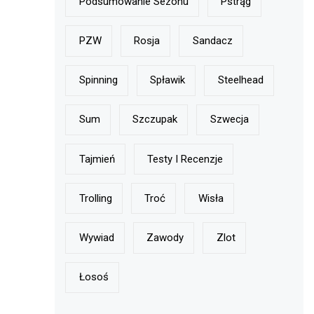
Podsumowanie Sezonu
Pstrąg
PZW
Rosja
Sandacz
Spinning
Spławik
Steelhead
Sum
Szczupak
Szwecja
Tajmień
Testy I Recenzje
Trolling
Troć
Wisła
Wywiad
Zawody
Zlot
Łosoś