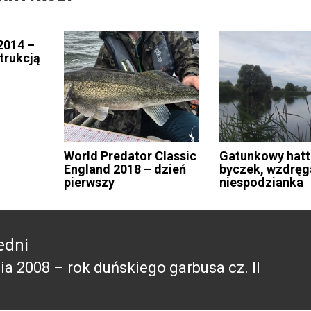
2014 –
strukcją
World Predator Classic
Gatunkowy hatt
England 2018 – dzień
byczek, wzdręg
pierwszy
niespodzianka
edni
ia 2008 – rok duńskiego garbusa cz. II
edni