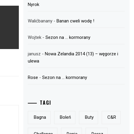
Nyrok
Walićbanany
-
Banan cweli wodę !
Wojtek
-
Sezon na … kormorany
janusz
-
Nowa Zelandia 2014 (13) – węgorze i
ulewa
Rose
-
Sezon na … kormorany
TAGI
Bagna
Boleń
Buty
C&r