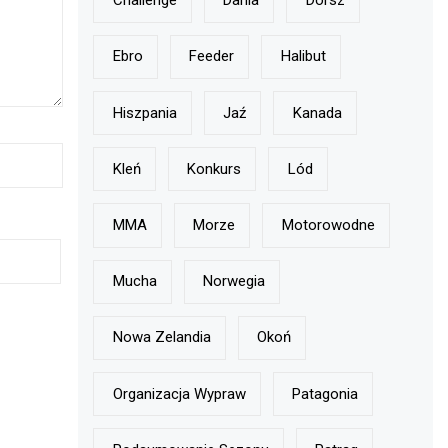
Challenge
Dania
Dorsz
Ebro
Feeder
Halibut
Hiszpania
Jaź
Kanada
Kleń
Konkurs
Lód
MMA
Morze
Motorowodne
Mucha
Norwegia
Nowa Zelandia
Okoń
Organizacja Wypraw
Patagonia