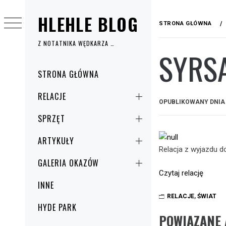
Przejdź
HLEHLE BLOG
do
STRONA GŁÓWNA
treści
Z NOTATNIKA WĘDKARZA …
SYRS
Menu
STRONA GŁÓWNA
główne
RELACJE
OPUBLIKOWANY DNI
SPRZĘT
ARTYKUŁY
Relacja z wyjazdu d
GALERIA OKAZÓW
Czytaj relację
INNE
RELACJE
,
ŚWIAT
HYDE PARK
POWIĄZANE 