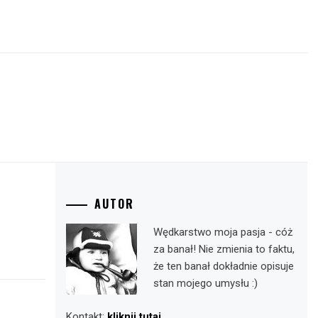
AUTOR
Wędkarstwo moja pasja - cóż
za banał! Nie zmienia to faktu,
że ten banał dokładnie opisuje
stan mojego umysłu :)
Kontakt:
kliknij tutaj