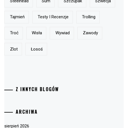
Steelhead
Sum
Szczupak
Szwecja
Tajmień
Testy I Recenzje
Trolling
Troć
Wisła
Wywiad
Zawody
Zlot
Łosoś
Z INNYCH BLOGÓW
ARCHIWA
sierpień 2026