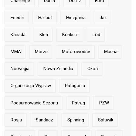
Challenge
Dania
Dorsz
Ebro
Feeder
Halibut
Hiszpania
Jaź
Kanada
Kleń
Konkurs
Lód
MMA
Morze
Motorowodne
Mucha
Norwegia
Nowa Zelandia
Okoń
Organizacja Wypraw
Patagonia
Podsumowanie Sezonu
Pstrąg
PZW
Rosja
Sandacz
Spinning
Spławik