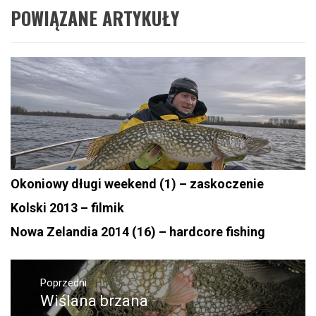
POWIĄZANE ARTYKUŁY
Okoniowy długi weekend (1) – zaskoczenie
Kolski 2013 – filmik
Nowa Zelandia 2014 (16) – hardcore fishing
Nawigacja
wpisu
Poprzedni
Wiślana brzana
Poprzedni
wpis: