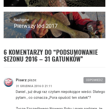
Następne
Pierwszy lód 2017
Następny
post:
6 KOMENTARZY DO “
PODSUMOWANIE
SEZONU 2016 – 31 GATUNKÓW
”
Pisarz
pisze:
ODPOWIEDZ
31 GRUDNIA 2016 O 21:11
Daniel , już drugi raz czytam niepokojące wieści. Dlatego
pytam , co oznacza „Pora opuścić ten statek”?
Życzę Szczęśliwego Nowego Roku i mam nadzieję, że