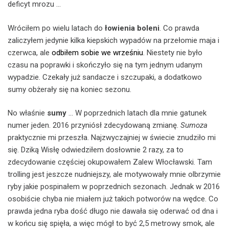
deficyt mrozu …
Wróciłem po wielu latach do
łowienia boleni
. Co prawda
zaliczyłem jedynie kilka kiepskich wypadów na przełomie maja i
czerwca, ale
odbiłem sobie we wrześniu
. Niestety nie było
czasu na poprawki i skończyło się na tym jednym udanym
wypadzie. Czekały już sandacze i szczupaki, a dodatkowo
sumy obżerały się na koniec sezonu.
No właśnie
sumy
… W poprzednich latach dla mnie gatunek
numer jeden. 2016 przyniósł zdecydowaną zmianę.
Sumoza
praktycznie mi przeszła. Najzwyczajniej w świecie znudziło mi
się. Dziką Wisłę odwiedziłem dosłownie 2 razy, za to
zdecydowanie częściej okupowałem Zalew Włocławski. Tam
trolling jest jeszcze nudniejszy, ale motywowały mnie olbrzymie
ryby jakie pospinałem w poprzednich sezonach. Jednak w 2016
osobiście chyba nie miałem już takich potworów na wędce. Co
prawda jedna ryba dość długo nie dawała się oderwać od dna i
w końcu się spięła, a więc mógł to być 2,5 metrowy smok, ale