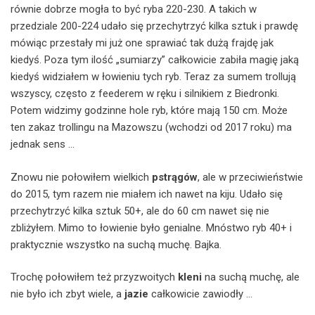
równie dobrze mogła to być ryba 220-230. A takich w
przedziale 200-224 udało się przechytrzyć kilka sztuk i prawdę
mówiąc przestały mi już one sprawiać tak dużą frajdę jak
kiedyś. Poza tym ilość „sumiarzy” całkowicie zabiła magię jaką
kiedyś widziałem w łowieniu tych ryb. Teraz za sumem trollują
wszyscy, często z feederem w ręku i silnikiem z Biedronki.
Potem widzimy godzinne hole ryb, które mają 150 cm. Może
ten zakaz trollingu na Mazowszu (wchodzi od 2017 roku) ma
jednak sens …
Znowu nie połowiłem wielkich
pstrągów
, ale w przeciwieństwie
do 2015, tym razem nie miałem ich nawet na kiju. Udało się
przechytrzyć kilka sztuk 50+, ale do 60 cm nawet się nie
zbliżyłem. Mimo to łowienie było genialne. Mnóstwo ryb 40+ i
praktycznie wszystko na suchą muchę. Bajka.
Trochę połowiłem też przyzwoitych
kleni
na suchą muchę, ale
nie było ich zbyt wiele, a
jazie
całkowicie zawiodły …