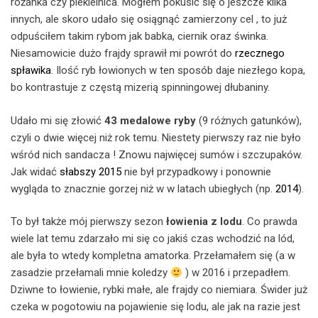
różanka czy piekielnica. Mogłem pokusić się o jeszcze kilka
innych, ale skoro udało się osiągnąć zamierzony cel , to już
odpuściłem takim rybom jak babka, ciernik oraz świnka.
Niesamowicie dużo frajdy sprawił mi powrót do
rzecznego
spławika
. Ilość ryb łowionych w ten sposób daje niezłego kopa,
bo kontrastuje z częstą mizerią spinningowej dłubaniny.
Udało mi się złowić
43 medalowe ryby
(9 różnych gatunków),
czyli o dwie więcej niż rok temu. Niestety pierwszy raz nie było
wśród nich sandacza ! Znowu najwięcej sumów i szczupaków.
Jak widać
słabszy 2015
nie był przypadkowy i ponownie
wygląda to znacznie gorzej niż w w latach ubiegłych (np.
2014
).
To był także mój pierwszy sezon
łowienia z lodu
. Co prawda
wiele lat temu zdarzało mi się co jakiś czas wchodzić na lód,
ale była to wtedy kompletna amatorka. Przełamałem się (a w
zasadzie przełamali mnie koledzy
) w 2016 i przepadłem.
Dziwne to łowienie, rybki małe, ale frajdy co niemiara. Świder już
czeka w pogotowiu na pojawienie się lodu, ale jak na razie jest