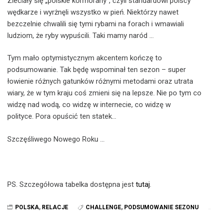
Zleciały się „polskie kormorany”, czyli standardowi polscy
wędkarze i wyrżnęli wszystko w pień. Niektórzy nawet
bezczelnie chwalili się tymi rybami na forach i wmawiali
ludziom, że ryby wypuścili. Taki mamy naród …
Tym mało optymistycznym akcentem kończę to
podsumowanie. Tak będę wspominał ten sezon – super
łowienie różnych gatunków różnymi metodami oraz utrata
wiary, że w tym kraju coś zmieni się na lepsze. Nie po tym co
widzę nad wodą, co widzę w internecie, co widzę w
polityce. Pora opuścić ten statek…
Szczęśliwego Nowego Roku …
PS. Szczegółowa tabelka dostępna jest
tutaj
.
POLSKA
,
RELACJE
CHALLENGE
,
PODSUMOWANIE SEZONU