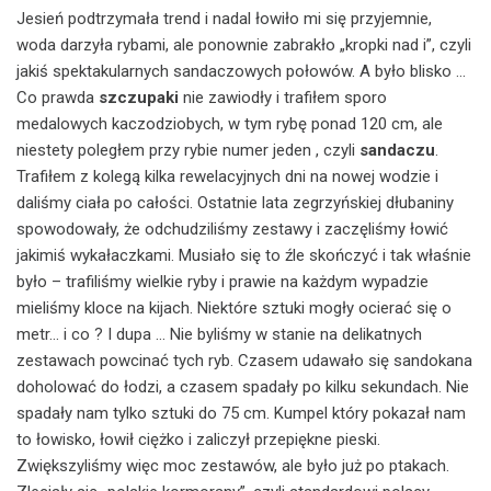
Jesień podtrzymała trend i nadal łowiło mi się przyjemnie,
woda darzyła rybami, ale ponownie zabrakło „kropki nad i”, czyli
jakiś spektakularnych sandaczowych połowów. A było blisko …
Co prawda
szczupaki
nie zawiodły i trafiłem sporo
medalowych kaczodziobych, w tym rybę ponad 120 cm, ale
niestety poległem przy rybie numer jeden , czyli
sandaczu
.
Trafiłem z kolegą kilka rewelacyjnych dni na nowej wodzie i
daliśmy ciała po całości. Ostatnie lata zegrzyńskiej dłubaniny
spowodowały, że odchudziliśmy zestawy i zaczęliśmy łowić
jakimiś wykałaczkami. Musiało się to źle skończyć i tak właśnie
było – trafiliśmy wielkie ryby i prawie na każdym wypadzie
mieliśmy kloce na kijach. Niektóre sztuki mogły ocierać się o
metr… i co ? I dupa … Nie byliśmy w stanie na delikatnych
zestawach powcinać tych ryb. Czasem udawało się sandokana
doholować do łodzi, a czasem spadały po kilku sekundach. Nie
spadały nam tylko sztuki do 75 cm. Kumpel który pokazał nam
to łowisko, łowił ciężko i zaliczył przepiękne pieski.
Zwiększyliśmy więc moc zestawów, ale było już po ptakach.