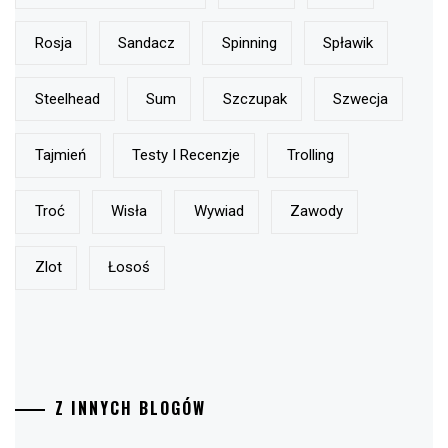
Rosja
Sandacz
Spinning
Spławik
Steelhead
Sum
Szczupak
Szwecja
Tajmień
Testy I Recenzje
Trolling
Troć
Wisła
Wywiad
Zawody
Zlot
Łosoś
Z INNYCH BLOGÓW