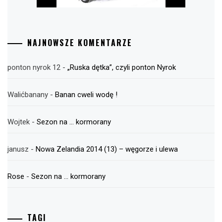
NAJNOWSZE KOMENTARZE
ponton nyrok 12
-
„Ruska dętka”, czyli ponton Nyrok
Walićbanany
-
Banan cweli wodę !
Wojtek
-
Sezon na … kormorany
janusz
-
Nowa Zelandia 2014 (13) – węgorze i ulewa
Rose
-
Sezon na … kormorany
TAGI