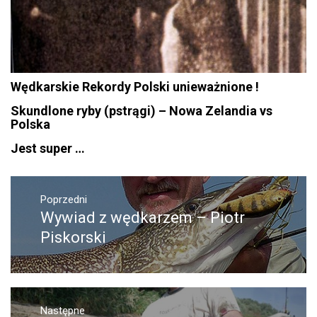
Wędkarskie Rekordy Polski unieważnione !
Skundlone ryby (pstrągi) – Nowa Zelandia vs
Polska
Jest super …
Nawigacja
wpisu
Poprzedni
Wywiad z wędkarzem – Piotr
Poprzedni
wpis:
Piskorski
Następne