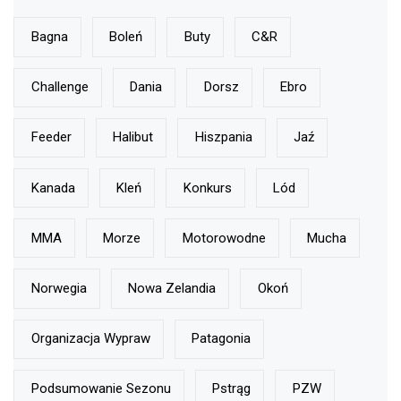
Bagna
Boleń
Buty
C&r
Challenge
Dania
Dorsz
Ebro
Feeder
Halibut
Hiszpania
Jaź
Kanada
Kleń
Konkurs
Lód
MMA
Morze
Motorowodne
Mucha
Norwegia
Nowa Zelandia
Okoń
Organizacja Wypraw
Patagonia
Podsumowanie Sezonu
Pstrąg
PZW