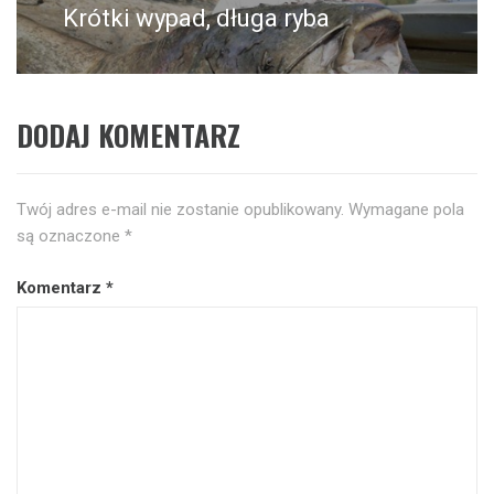
Krótki wypad, długa ryba
Następny
post:
DODAJ KOMENTARZ
Twój adres e-mail nie zostanie opublikowany.
Wymagane pola
są oznaczone
*
Komentarz
*