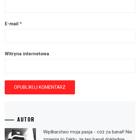
E-mail
*
Witryna internetowa
AUTOR
Wędkarstwo moja pasja - cóż za banał! Nie
zmienia to faktu, że ten banał dokładnie