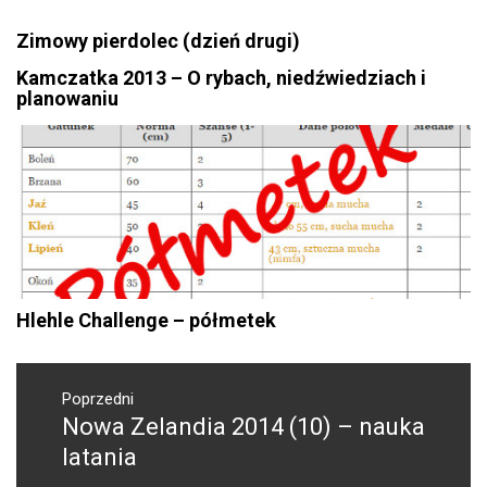
Zimowy pierdolec (dzień drugi)
Kamczatka 2013 – O rybach, niedźwiedziach i
planowaniu
Hlehle Challenge – półmetek
Nawigacja
wpisu
Poprzedni
Nowa Zelandia 2014 (10) – nauka
Poprzedni
wpis:
latania