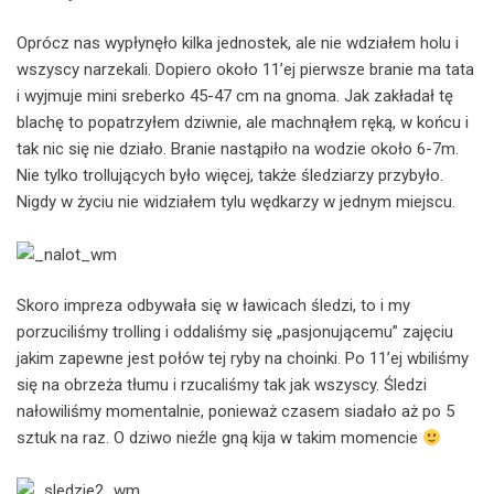
Oprócz nas wypłynęło kilka jednostek, ale nie wdziałem holu i
wszyscy narzekali. Dopiero około 11’ej pierwsze branie ma tata
i wyjmuje mini sreberko 45-47 cm na gnoma. Jak zakładał tę
blachę to popatrzyłem dziwnie, ale machnąłem ręką, w końcu i
tak nic się nie działo. Branie nastąpiło na wodzie około 6-7m.
Nie tylko trollujących było więcej, także śledziarzy przybyło.
Nigdy w życiu nie widziałem tylu wędkarzy w jednym miejscu.
Skoro impreza odbywała się w ławicach śledzi, to i my
porzuciliśmy trolling i oddaliśmy się „pasjonującemu” zajęciu
jakim zapewne jest połów tej ryby na choinki. Po 11’ej wbiliśmy
się na obrzeża tłumu i rzucaliśmy tak jak wszyscy. Śledzi
nałowiliśmy momentalnie, ponieważ czasem siadało aż po 5
sztuk na raz. O dziwo nieźle gną kija w takim momencie