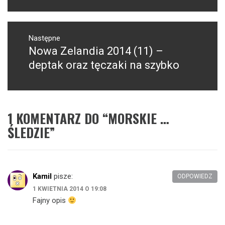
Następne
Nowa Zelandia 2014 (11) –
Następny
post:
deptak oraz tęczaki na szybko
1 KOMENTARZ DO “
MORSKIE …
ŚLEDZIE
”
Kamil
pisze:
ODPOWIEDZ
1 KWIETNIA 2014 O 19:08
Fajny opis