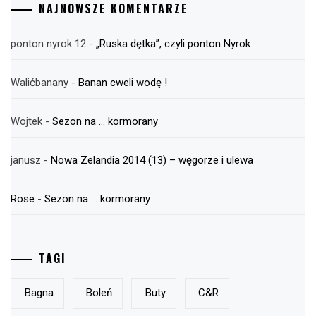
NAJNOWSZE KOMENTARZE
ponton nyrok 12
-
„Ruska dętka”, czyli ponton Nyrok
Walićbanany
-
Banan cweli wodę !
Wojtek
-
Sezon na … kormorany
janusz
-
Nowa Zelandia 2014 (13) – węgorze i ulewa
Rose
-
Sezon na … kormorany
TAGI
Bagna
Boleń
Buty
C&r