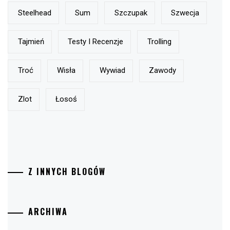
Steelhead
Sum
Szczupak
Szwecja
Tajmień
Testy I Recenzje
Trolling
Troć
Wisła
Wywiad
Zawody
Zlot
Łosoś
Z INNYCH BLOGÓW
ARCHIWA