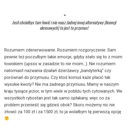
Jesli chciałbys tam łowić i nie masz żadnej innej alternatywy (licencji
okresowych) to jest to przymus!
Rozumiem zdenerwowanie. Rozumiem rozgoryczenie. Sam
pewnie też poczułbym takie emocje, gdyby stało się to z moim
łowiskiem (upsss w zasadzie to nie moim…). Nie rozumiem
natomiast nazwania działań dzierżawcy „bandyterką” czy
porównań do przymusu. Czy ktoś komuś każe płacić tak
wysokie kwoty? Nie ma żadnego przymusu. Mamy w naszym
kraju tysiące jezior, w tym wiele w pobliżu tych cytowanych. We
wszystkich rybostan jest tak samo opłakany, więc co za
problem przenieść się gdzieś obok? Skoro możemy nic nie
złowić za 100 zł i za 1500 zł, to ja wolałbym tę pierwszą opcję