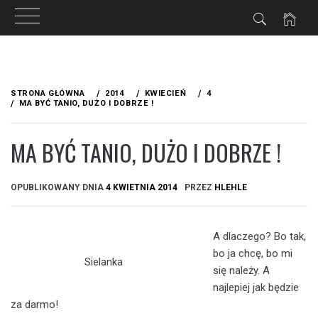
Przejdź
do
STRONA GŁÓWNA
2014
KWIECIEŃ
4
treści
MA BYĆ TANIO, DUŻO I DOBRZE !
MA BYĆ TANIO, DUŻO I DOBRZE !
OPUBLIKOWANY DNIA
4 KWIETNIA 2014
PRZEZ
HLEHLE
A dlaczego? Bo tak,
bo ja chcę, bo mi
Sielanka
się należy. A
najlepiej jak będzie
za darmo!