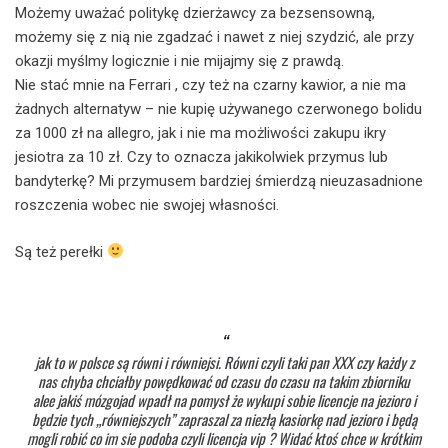
Możemy uważać politykę dzierżawcy za bezsensowną,
możemy się z nią nie zgadzać i nawet z niej szydzić, ale przy
okazji myślmy logicznie i nie mijajmy się z prawdą.
Nie stać mnie na Ferrari , czy też na czarny kawior, a nie ma
żadnych alternatyw – nie kupię używanego czerwonego bolidu
za 1000 zł na allegro, jak i nie ma możliwości zakupu ikry
jesiotra za 10 zł. Czy to oznacza jakikolwiek przymus lub
bandyterkę? Mi przymusem bardziej śmierdzą nieuzasadnione
roszczenia wobec nie swojej własności.
Są też perełki
jak to w polsce są równi i równiejsi. Równi czyli taki pan XXX czy każdy z
nas chyba chciałby powędkować od czasu do czasu na takim zbiorniku
alee jakiś mózgojad wpadł na pomysł że wykupi sobie licencje na jezioro i
będzie tych „równiejszych” zapraszal za niezłą kasiorkę nad jezioro i będą
mogli robić co im sie podoba czyli licencja vip ? Widać ktoś chce w krótkim