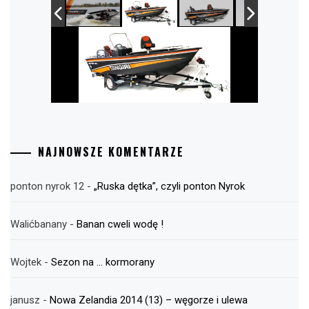
NAJNOWSZE KOMENTARZE
ponton nyrok 12
-
„Ruska dętka”, czyli ponton Nyrok
Walićbanany
-
Banan cweli wodę !
Wojtek
-
Sezon na … kormorany
janusz
-
Nowa Zelandia 2014 (13) – węgorze i ulewa