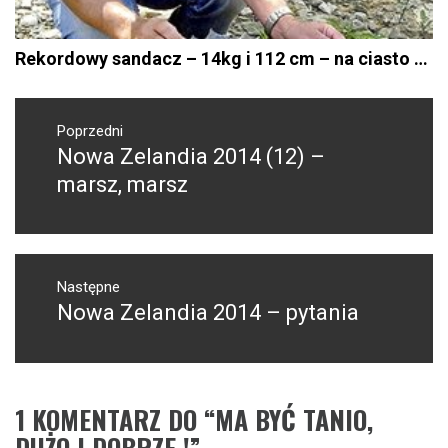
Rekordowy sandacz – 14kg i 112 cm – na ciasto …
Nawigacja
wpisu
Poprzedni
Nowa Zelandia 2014 (12) –
Poprzedni
wpis:
marsz, marsz
Następne
Nowa Zelandia 2014 – pytania
Następny
post:
1 KOMENTARZ DO “
MA BYĆ TANIO,
DUŻO I DOBRZE !
”