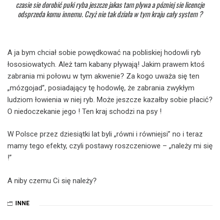
czasie sie dorobić puki ryba jeszcze jakas tam plywa a pózniej sie licencje
odsprzeda komu innemu. Czyż nie tak działa w tym kraju cały system ?
A ja bym chciał sobie powędkować na pobliskiej hodowli ryb
łososiowatych. Ależ tam kabany pływają! Jakim prawem ktoś
zabrania mi połowu w tym akwenie? Za kogo uważa się ten
„mózgojad”, posiadający tę hodowlę, że zabrania zwykłym
ludziom łowienia w niej ryb. Może jeszcze kazałby sobie płacić?
O niedoczekanie jego ! Ten kraj schodzi na psy !
W Polsce przez dziesiątki lat byli „równi i równiejsi” no i teraz
mamy tego efekty, czyli postawy roszczeniowe – „należy mi się
!”
A niby czemu Ci się należy?
INNE