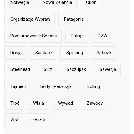
Norwegia
Nowa Zelandia
Okoń
Organizacja Wypraw
Patagonia
Podsumowanie Sezonu
Pstrąg
PZW
Rosja
Sandacz
Spinning
Spławik
Steelhead
Sum
Szczupak
Szwecja
Tajmień
Testy I Recenzje
Trolling
Troć
Wisła
Wywiad
Zawody
Zlot
Łosoś