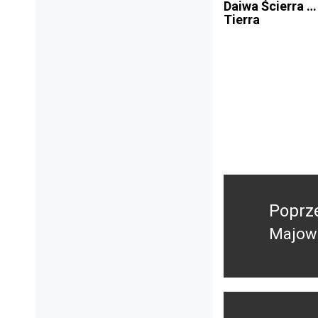
Daiwa Ścierra …
Tierra
Nawigacja
wpisu
Poprz
Majowe
Poprz
wpis: