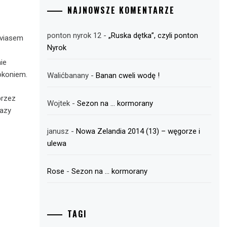
NAJNOWSZE KOMENTARZE
ponton nyrok 12
-
„Ruska dętka”, czyli ponton
Luviasem
Nyrok
ie
okoniem.
Walićbanany
-
Banan cweli wodę !
przez
Wojtek
-
Sezon na … kormorany
razy
janusz
-
Nowa Zelandia 2014 (13) – węgorze i
ulewa
Rose
-
Sezon na … kormorany
TAGI