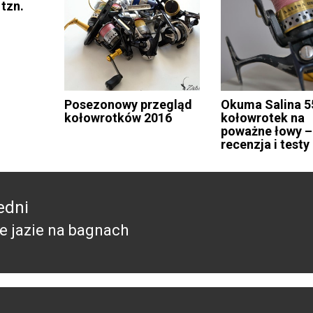
 tzn.
Posezonowy przegląd
Okuma Salina 5
kołowrotków 2016
kołowrotek na
poważne łowy –
recenzja i testy
edni
 jazie na bagnach
edni