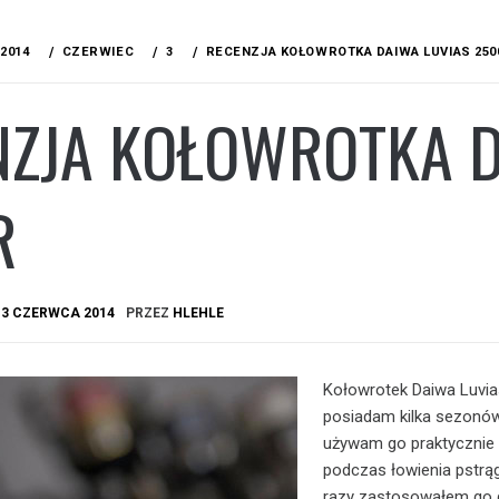
2014
CZERWIEC
3
RECENZJA KOŁOWROTKA DAIWA LUVIAS 250
NZJA KOŁOWROTKA D
R
A
3 CZERWCA 2014
PRZEZ
HLEHLE
Kołowrotek Daiwa Luvi
posiadam kilka sezonów
używam go praktycznie 
podczas łowienia pstrąg
razy zastosowałem go 