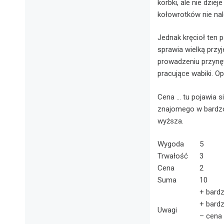
korbki, ale nie dzie
kołowrotków nie nale
Jednak kręcioł ten p
sprawia wielką przy
prowadzeniu przynęt
pracujące wabiki. O
Cena … tu pojawia s
znajomego w bardzo 
wyższa.
Wygoda
5
Trwałość
3
Cena
2
Suma
10
+ bardz
+ bardz
Uwagi
– cena