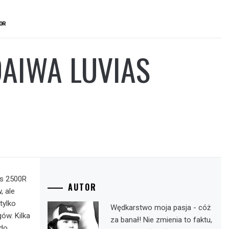
0R
AIWA LUVIAS
as 2500R
AUTOR
, ale
tylko
Wędkarstwo moja pasja - cóż
ów. Kilka
za banał! Nie zmienia to faktu,
do