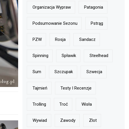
Organizacja Wypraw
Patagonia
Podsumowanie Sezonu
Pstrąg
PZW
Rosja
Sandacz
Spinning
Spławik
Steelhead
Sum
Szczupak
Szwecja
Tajmień
Testy I Recenzje
Trolling
Troć
Wisła
Wywiad
Zawody
Zlot