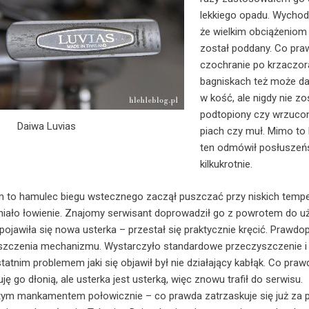
lekkiego opadu. Wychodz
że wielkim obciążeniom 
został poddany. Co pra
czochranie po krzaczor
bagniskach też może da
w kość, ale nigdy nie zo
podtopiony czy wrzuco
Daiwa Luvias
piach czy muł. Mimo to 
ten odmówił posłuszeń
kilkukrotnie.
 to hamulec biegu wstecznego zaczął puszczać przy niskich tempe
niało łowienie. Znajomy serwisant doprowadził go z powrotem do uż
 pojawiła się nowa usterka – przestał się praktycznie kręcić. Prawd
szczenia mechanizmu. Wystarczyło standardowe przeczyszczenie i
atnim problemem jaki się objawił był nie działający kabłąk. Co praw
ę go dłonią, ale usterka jest usterką, więc znowu trafił do serwisu.
tym mankamentem połowicznie – co prawda zatrzaskuje się już za