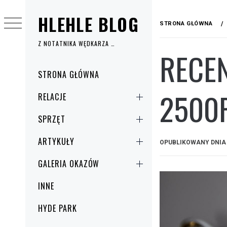
Przejdź
HLEHLE BLOG
do
STRONA GŁÓWNA
treści
Z NOTATNIKA WĘDKARZA …
RECE
Menu
STRONA GŁÓWNA
główne
2500
RELACJE
SPRZĘT
ARTYKUŁY
OPUBLIKOWANY DNI
GALERIA OKAZÓW
INNE
HYDE PARK