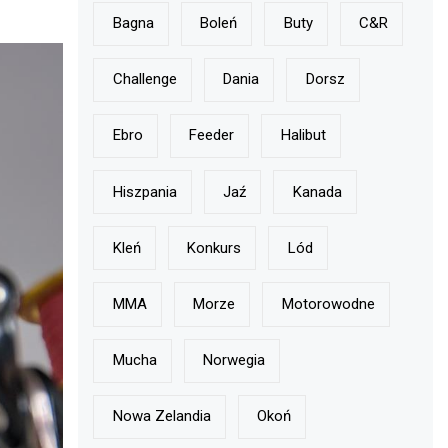
Bagna
Boleń
Buty
C&r
Challenge
Dania
Dorsz
Ebro
Feeder
Halibut
Hiszpania
Jaź
Kanada
Kleń
Konkurs
Lód
MMA
Morze
Motorowodne
Mucha
Norwegia
Nowa Zelandia
Okoń