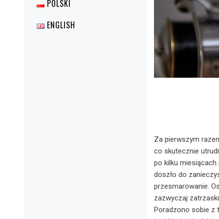
POLSKI
ENGLISH
Za pierwszym razem
co skutecznie utrud
po kilku miesiącach
doszło do zanieczy
przesmarowanie. Ost
zazwyczaj zatrzaskuj
Poradzono sobie z 