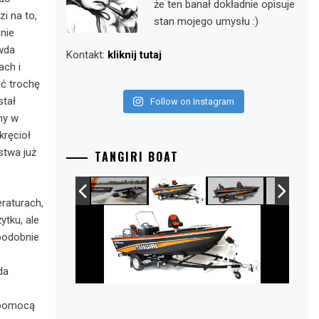
że ten banał dokładnie opisuje
i na to,
stan mojego umysłu :)
nie
wda
Kontakt:
kliknij tutaj
ach i
ć trochę
stał
Follow on Instagram
ny w
kręcioł
stwa już
TANGIRI BOAT
raturach,
ytku, ale
opodobnie
da
 pomocą