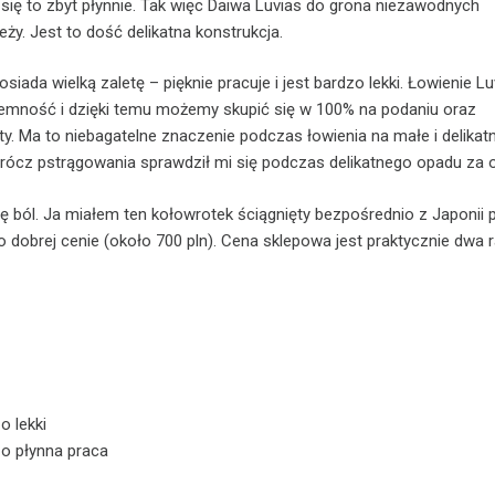
je się to zbyt płynnie. Tak więc Daiwa Luvias do grona niezawodnych
ży. Jest to dość delikatna konstrukcja.
osiada wielką zaletę – pięknie pracuje i jest bardzo lekki. Łowienie 
jemność i dzięki temu możemy skupić się w 100% na podaniu oraz
y. Ma to niebagatelne znaczenie podczas łowienia na małe i delikatn
prócz pstrągowania sprawdził mi się podczas delikatnego opadu za 
ię ból. Ja miałem ten kołowrotek ściągnięty bezpośrednio z Japonii 
dobrej cenie (około 700 pln). Cena sklepowa jest praktycznie dwa 
o lekki
o płynna praca