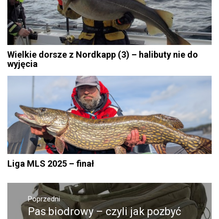
Wielkie dorsze z Nordkapp (3) – halibuty nie do
wyjęcia
Liga MLS 2025 – finał
Nawigacja
wpisu
Poprzedni
Pas biodrowy – czyli jak pozbyć
Poprzedni