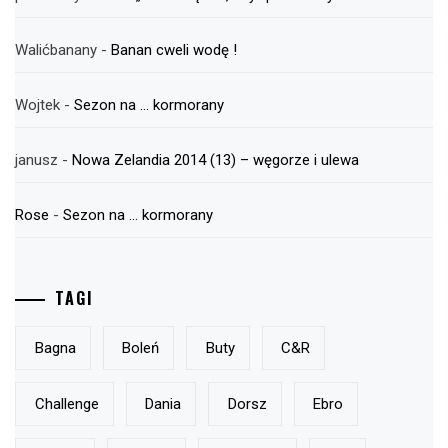
Walićbanany
-
Banan cweli wodę !
Wojtek
-
Sezon na … kormorany
janusz
-
Nowa Zelandia 2014 (13) – węgorze i ulewa
Rose
-
Sezon na … kormorany
TAGI
Bagna
Boleń
Buty
C&r
Challenge
Dania
Dorsz
Ebro