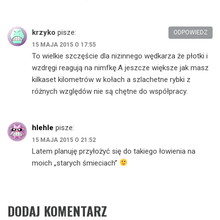
krzyko
pisze:
ODPOWIEDZ
15 MAJA 2015 O 17:55
To wielkie szczęście dla nizinnego wędkarza że płotki i
wzdręgi reagują na nimfkę.A jeszcze większe jak masz
kilkaset kilometrów w kołach a szlachetne rybki z
różnych względów nie są chętne do współpracy.
hlehle
pisze:
15 MAJA 2015 O 21:52
Latem planuję przyłożyć się do takiego łowienia na
moich „starych śmieciach”
DODAJ KOMENTARZ