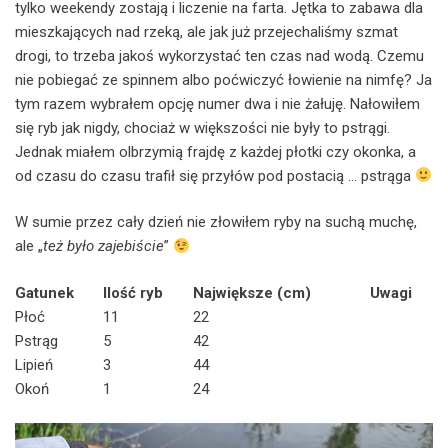
tylko weekendy zostają i liczenie na farta. Jętka to zabawa dla
mieszkających nad rzeką, ale jak już przejechaliśmy szmat
drogi, to trzeba jakoś wykorzystać ten czas nad wodą. Czemu
nie pobiegać ze spinnem albo poćwiczyć łowienie na nimfę? Ja
tym razem wybrałem opcję numer dwa i nie żałuję. Nałowiłem
się ryb jak nigdy, chociaż w większości nie były to pstrągi.
Jednak miałem olbrzymią frajdę z każdej płotki czy okonka, a
od czasu do czasu trafił się przyłów pod postacią … pstrąga
W sumie przez cały dzień nie złowiłem ryby na suchą muchę,
ale „
też było zajebiście
”
Gatunek
Ilość ryb
Największe (cm)
Uwagi
Płoć
11
22
Pstrąg
5
42
Lipień
3
44
Okoń
1
24