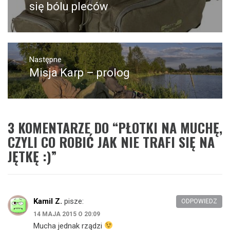
wpis:
się bólu pleców
Następne
Misja Karp – prolog
Następny
post:
3 KOMENTARZE DO “
PŁOTKI NA MUCHĘ,
CZYLI CO ROBIĆ JAK NIE TRAFI SIĘ NA
JĘTKĘ :)
”
Kamil Z.
pisze:
ODPOWIEDZ
14 MAJA 2015 O 20:09
Mucha jednak rządzi