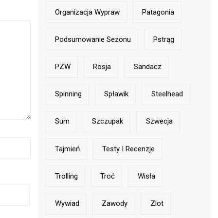
Organizacja Wypraw
Patagonia
Podsumowanie Sezonu
Pstrąg
PZW
Rosja
Sandacz
Spinning
Spławik
Steelhead
Sum
Szczupak
Szwecja
Tajmień
Testy I Recenzje
Trolling
Troć
Wisła
Wywiad
Zawody
Zlot