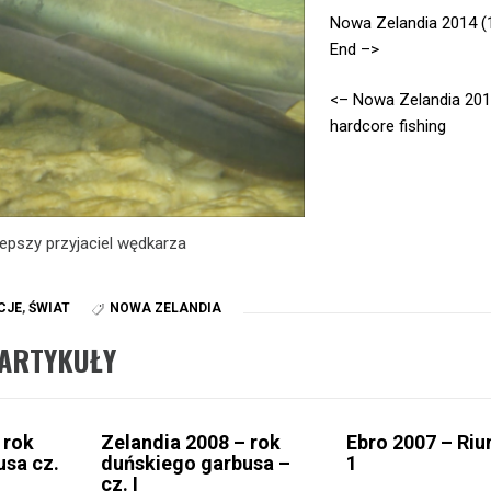
Nowa Zelandia 2014 (
End –>
<– Nowa Zelandia 201
hardcore fishing
lepszy przyjaciel wędkarza
CJE
,
ŚWIAT
NOWA ZELANDIA
ARTYKUŁY
 rok
Zelandia 2008 – rok
Ebro 2007 – Riu
usa cz.
duńskiego garbusa –
1
cz. I