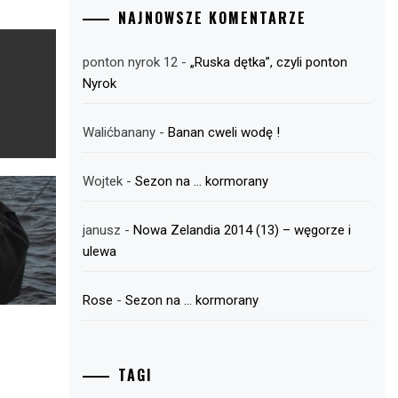
NAJNOWSZE KOMENTARZE
ponton nyrok 12
-
„Ruska dętka”, czyli ponton
Nyrok
Walićbanany
-
Banan cweli wodę !
Wojtek
-
Sezon na … kormorany
janusz
-
Nowa Zelandia 2014 (13) – węgorze i
ulewa
Rose
-
Sezon na … kormorany
TAGI