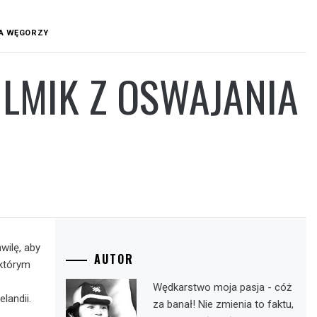
IA WĘGORZY
ILMIK Z OSWAJANIA
wilę, aby
AUTOR
 którym
Wędkarstwo moja pasja - cóż
landii.
za banał! Nie zmienia to faktu,