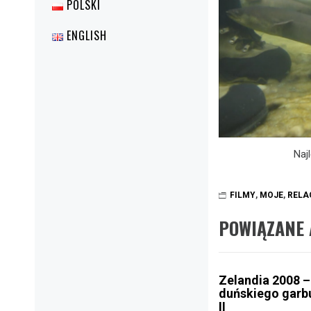
POLSKI
ENGLISH
Naj
FILMY
,
MOJE
,
RELA
POWIĄZANE 
Zelandia 2008 –
duńskiego garb
II