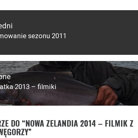
edni
mowanie sezonu 2011
edni
pne
tka 2013 – filmiki
pny
ZE DO “
NOWA ZELANDIA 2014 – FILMIK Z
WĘGORZY
”