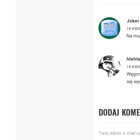
Joker
18 KWI
Na muc
hlehl
18 KWI
Węgorz
się w
DODAJ KOM
Twój adres e-mail n