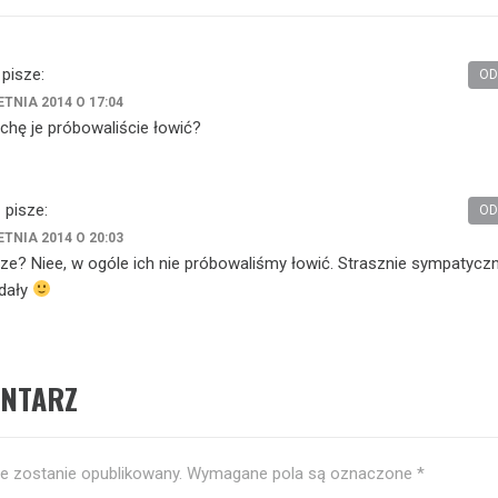
pisze:
OD
ETNIA 2014 O 17:04
hę je próbowaliście łowić?
e
pisze:
OD
ETNIA 2014 O 20:03
e? Niee, w ogóle ich nie próbowaliśmy łowić. Strasznie sympatyc
ydały
ENTARZ
ie zostanie opublikowany.
Wymagane pola są oznaczone
*