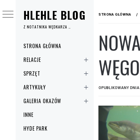
Przejdź
HLEHLE BLOG
do
STRONA GŁÓWNA
treści
Z NOTATNIKA WĘDKARZA …
NOWA 
Menu
STRONA GŁÓWNA
główne
WĘGO
RELACJE
SPRZĘT
ARTYKUŁY
OPUBLIKOWANY DNI
GALERIA OKAZÓW
INNE
HYDE PARK