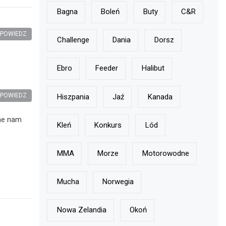
Bagna
Boleń
Buty
C&r
POWIEDZ
Challenge
Dania
Dorsz
Ebro
Feeder
Halibut
POWIEDZ
Hiszpania
Jaź
Kanada
zne nam
Kleń
Konkurs
Lód
MMA
Morze
Motorowodne
Mucha
Norwegia
Nowa Zelandia
Okoń